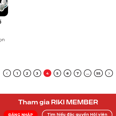
ể
họn
1
2
3
4
5
6
7
…
55
Tham gia RIKI MEMBER
Tìm hiểu đặc quyền Hội viên
ĐĂNG NHẬP