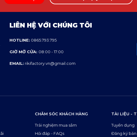
LIÊN HỆ VỚI CHÚNG TÔI
HOTLINE:
0865.793.795
i
GIỜ MỞ CỬA:
08:00 - 17:00
EMAIL:
rikifactory.vn@gmail.com
CHĂM SÓC KHÁCH HÀNG
TÀI LIỆU -
Trải nghiệm mua sắm
Tuyển dụng
ãi
Hỏi đáp - FAQs
Đăng ký bản