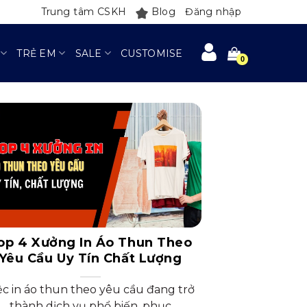
Trung tâm CSKH
Blog
Đăng nhập
TRẺ EM
SALE
CUSTOMISE
op 4 Xưởng In Áo Thun Theo
Yêu Cầu Uy Tín Chất Lượng
ệc in áo thun theo yêu cầu đang trở
thành dịch vụ phổ biến, phục