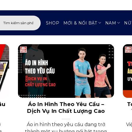
:
SHOP
MỚI & NỔI BẬT
NAM
NỮ
âu
Áo In Hình Theo Yêu Cầu –
T
Dịch Vụ In Chất Lượng Cao
ở
Áo in hình theo yêu cầu đang trở
Vi
g
thành một xu hướng nổi bật trong