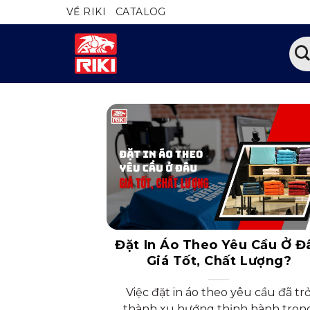
Bỏ
VỀ RIKI
CATALOG
qua
nội
Tìm
dung
kiếm
Đặt In Áo Theo Yêu Cầu Ở Đ
Giá Tốt, Chất Lượng?
Việc đặt in áo theo yêu cầu đã tr
thành xu hướng thịnh hành tron