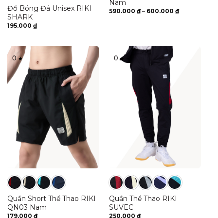
Nam
Đồ Bóng Đá Unisex RIKI
Khoảng
590.000
₫
–
600.000
₫
giá:
SHARK
từ
195.000
₫
590.000 ₫
đến
600.000 ₫
0
0
Quần Short Thể Thao RIKI
Quần Thể Thao RIKI
QN03 Nam
SUVEC
179.000
₫
250.000
₫