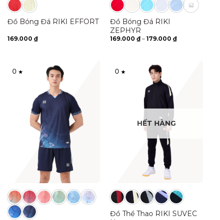
Đồ Bóng Đá RIKI EFFORT
Đồ Bóng Đá RIKI
ZEPHYR
Khoảng
169.000
₫
169.000
₫
–
179.000
₫
giá:
từ
169.000 ₫
đến
179.000 ₫
0
0
HẾT HÀNG
Đồ Thể Thao RIKI SUVEC