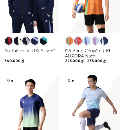
Áo Thể Thao RIKI SUVEC
Đồ Bóng Chuyền RIKI
AURORA Nam
Khoảng
340.000
₫
225.000
₫
–
235.000
₫
giá:
từ
225.000 ₫
đến
235.000 ₫
0
0