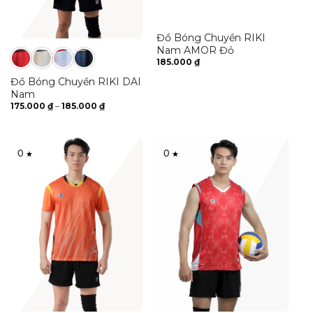
Đồ Bóng Chuyền RIKI
Nam AMOR Đỏ
185.000
₫
Đồ Bóng Chuyền RIKI DAI
Nam
Khoảng
175.000
₫
–
185.000
₫
giá:
từ
175.000 ₫
đến
185.000 ₫
0
0