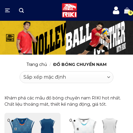
Bỏ
qua
nội
dung
Trang chủ
/
ĐỒ BÓNG CHUYỀN NAM
Khám phá các mẫu đồ bóng chuyền nam RIKI hot nhất.
Chất liệu thoáng mát, thiết kế năng động, giá tốt.
0
0