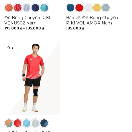
Bảo vệ: Đồ Bóng Chuyền
Đồ Bóng Chuyền RIKI
RIKI VOL AMOR Nam
VENUS02 Nam
Khoảng
185.000
₫
175.000
₫
–
185.000
₫
giá:
từ
175.000 ₫
đến
185.000 ₫
0