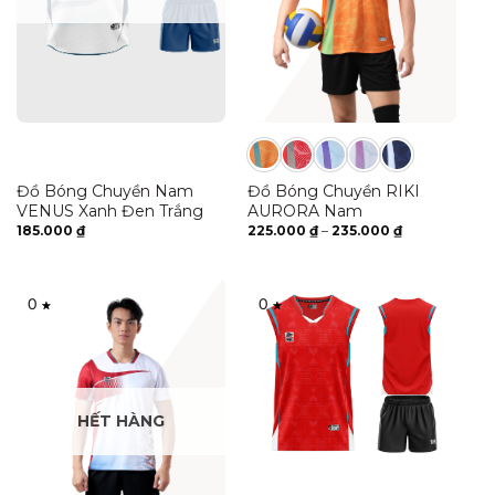
Đồ Bóng Chuyền Nam
Đồ Bóng Chuyền RIKI
VENUS Xanh Đen Trắng
AURORA Nam
Khoảng
185.000
₫
225.000
₫
–
235.000
₫
giá:
từ
225.000 ₫
đến
235.000 ₫
0
0
HẾT HÀNG