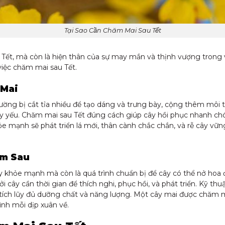
Tại Sao Cần Chăm Mai Sau Tết
Tết, mà còn là hiện thân của sự may mắn và thịnh vượng trong v
việc chăm mai sau Tết.
 Mai
ng bị cắt tỉa nhiều để tạo dáng và trưng bày, cộng thêm môi tr
y yếu. Chăm mai sau Tết đúng cách giúp cây hồi phục nhanh chóng,
e mạnh sẽ phát triển lá mới, thân cành chắc chắn, và rễ cây vữn
ăm Sau
y khỏe mạnh mà còn là quá trình chuẩn bị để cây có thể nở hoa
ởi cây cần thời gian để thích nghi, phục hồi, và phát triển. Kỹ t
y tích lũy đủ dưỡng chất và năng lượng. Một cây mai được chăm m
ình mỗi dịp xuân về.