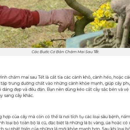
Các Bước Cơ Bản Chăm Mai Sau Tết
rình chăm mai sau Tết là cắt tỉa các cành khô, cành héo, hoặc cá
ó tập trung dưỡng chất vào những cành khỏe mạnh, giúp cây phụ
ó dáng đẹp và đều đặn. Bạn nên dùng kéo cắt cây sắc bén và vệ s
y sang cây khác.
hợp của cây mà còn có thể là nơi tích tụ các loại sâu bệnh, n
nh loại bỏ toàn bộ lá cũ, đặc biệt là những lá bị vàng, úa hoặc c
h sự phát triển của những lá mới khỏe mạnh hơn. Sau khi loại bỏ 