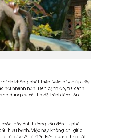
c cành không phát triển. Việc này giúp cây
c hồi nhanh hơn. Bên cạnh đó, tỉa cành
inh dụng cụ cắt tỉa để tránh làm tổn
ấm mốc, gây ảnh hưởng xấu đến sự phát
ó dấu hiệu bệnh. Việc này không chỉ giúp
lá cũ, cây sẽ có điều kiện quang hợp tốt