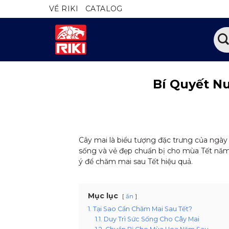
Bỏ
VỀ RIKI
CATALOG
qua
nội
Tìm
dung
kiếm
Bí Quyết N
Cây mai là biểu tượng đặc trưng của ngày 
sống và vẻ đẹp chuẩn bị cho mùa Tết năm 
ý để chăm mai sau Tết hiệu quả.
Mục lục
ẩn
1. Tại Sao Cần Chăm Mai Sau Tết?
1.1. Duy Trì Sức Sống Cho Cây Mai