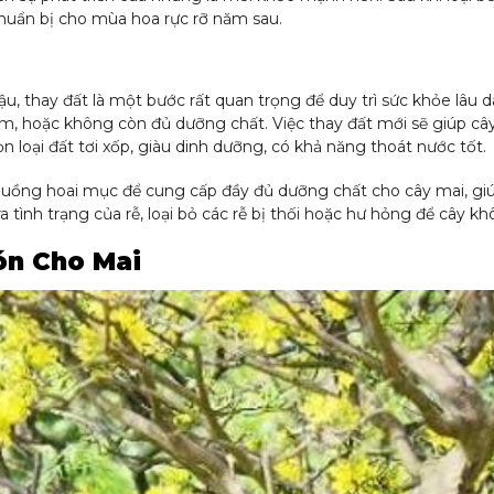
huẩn bị cho mùa hoa rực rỡ năm sau.
, thay đất là một bước rất quan trọng để duy trì sức khỏe lâu d
ém, hoặc không còn đủ dưỡng chất. Việc thay đất mới sẽ giúp câ
 loại đất tơi xốp, giàu dinh dưỡng, có khả năng thoát nước tốt.
huồng hoai mục để cung cấp đầy đủ dưỡng chất cho cây mai, g
 tình trạng của rễ, loại bỏ các rễ bị thối hoặc hư hỏng để cây k
ón Cho Mai