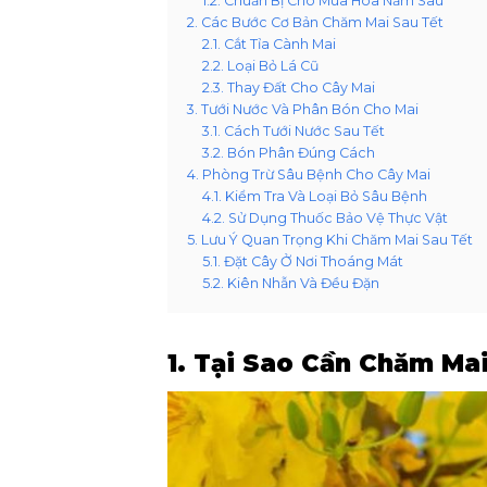
1.2. Chuẩn Bị Cho Mùa Hoa Năm Sau
2. Các Bước Cơ Bản Chăm Mai Sau Tết
2.1. Cắt Tỉa Cành Mai
2.2. Loại Bỏ Lá Cũ
2.3. Thay Đất Cho Cây Mai
3. Tưới Nước Và Phân Bón Cho Mai
3.1. Cách Tưới Nước Sau Tết
3.2. Bón Phân Đúng Cách
4. Phòng Trừ Sâu Bệnh Cho Cây Mai
4.1. Kiểm Tra Và Loại Bỏ Sâu Bệnh
4.2. Sử Dụng Thuốc Bảo Vệ Thực Vật
5. Lưu Ý Quan Trọng Khi Chăm Mai Sau Tết
5.1. Đặt Cây Ở Nơi Thoáng Mát
5.2. Kiên Nhẫn Và Đều Đặn
1. Tại Sao Cần Chăm Ma