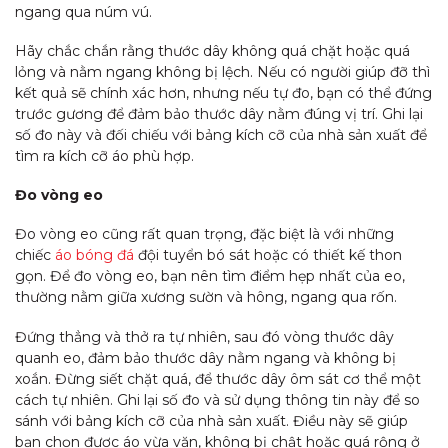
ngang qua núm vú.
Hãy chắc chắn rằng thước dây không quá chặt hoặc quá
lỏng và nằm ngang không bị lệch. Nếu có người giúp đỡ thì
kết quả sẽ chính xác hơn, nhưng nếu tự đo, bạn có thể đứng
trước gương để đảm bảo thước dây nằm đúng vị trí. Ghi lại
số đo này và đối chiếu với bảng kích cỡ của nhà sản xuất để
tìm ra kích cỡ áo phù hợp.
Đo vòng eo
Đo vòng eo cũng rất quan trọng, đặc biệt là với những
chiếc
áo bóng đá
đội tuyển bó sát hoặc có thiết kế thon
gọn. Để đo vòng eo, bạn nên tìm điểm hẹp nhất của eo,
thường nằm giữa xương sườn và hông, ngang qua rốn.
Đứng thẳng và thở ra tự nhiên, sau đó vòng thước dây
quanh eo, đảm bảo thước dây nằm ngang và không bị
xoắn. Đừng siết chặt quá, để thước dây ôm sát cơ thể một
cách tự nhiên. Ghi lại số đo và sử dụng thông tin này để so
sánh với bảng kích cỡ của nhà sản xuất. Điều này sẽ giúp
bạn chọn được áo vừa vặn, không bị chật hoặc quá rộng ở