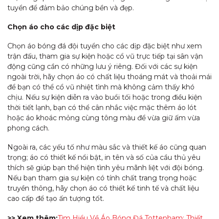
tuyển để đảm bảo chúng bền và đẹp.
Chọn áo cho các dịp đặc biệt
Chọn áo bóng đá đội tuyển cho các dịp đặc biệt như xem
trận đấu, tham gia sự kiện hoặc cổ vũ trực tiếp tại sân vận
động cũng cần có những lưu ý riêng. Đối với các sự kiện
ngoài trời, hãy chọn áo có chất liệu thoáng mát và thoải mái
để bạn có thể cổ vũ nhiệt tình mà không cảm thấy khó
chịu. Nếu sự kiện diễn ra vào buổi tối hoặc trong điều kiện
thời tiết lạnh, bạn có thể cân nhắc việc mặc thêm áo lót
hoặc áo khoác mỏng cùng tông màu để vừa giữ ấm vừa
phong cách.
Ngoài ra, các yếu tố như màu sắc và thiết kế áo cũng quan
trọng; áo có thiết kế nổi bật, in tên và số của cầu thủ yêu
thích sẽ giúp bạn thể hiện tình yêu mãnh liệt với đội bóng.
Nếu bạn tham gia sự kiện có tính chất trang trọng hoặc
truyền thông, hãy chọn áo có thiết kế tinh tế và chất liệu
cao cấp để tạo ấn tượng tốt.
>> Xem thêm:
Tìm Hiểu Về Áo Bóng Đá Tottenham: Thiết