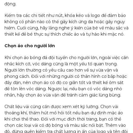
động.
Kiểm tra các chi tiết như nút, khóa kéo và logo để đảm bảo
không có phần nào có thể gây kích ứng da hoặc gây nguy
hiểm. Cuối cùng, hãy lắng nghe ý kiến của bé về màu sắc và
thiết kế để bé thực sự thích chiếc áo và tự hào khi mặc nó.
Chọn áo cho người lớn
Khi chọn áo bóng đá đội tuyển cho người lớn, ngoài việc cân
nhắc kích cỡ, vóc dáng cũng là một yếu tố quan trọng.
Người lớn thường có yêu cầu cao hơn về sự vừa vặn và
phong cách. Đối với những người có thân hình cơ bắp hoặc
đầy đặn, nên chọn áo có độ co giãn tốt và thiết kế ôm sát
để tôn lên vóc dáng. Ngược lại, nếu bạn có vóc dáng nhỏ
nhắn, hãy chọn áo vừa vặn để tránh cảm giác lùng bùng.
Chất liệu vải cũng cần được xem xét kỹ lưỡng. Chọn vải
thoáng khí, thấm hút mồ hôi tốt nếu bạn dự định mặc áo
khi chơi thể thao. Đối với mục đích thời trang, bạn có thể
chọn các loại vải có độ bóng và màu sắc nổi bật. Thêm vào
đó, đừng quên kiểm tra chất lượng in ấn của logo và tên đội