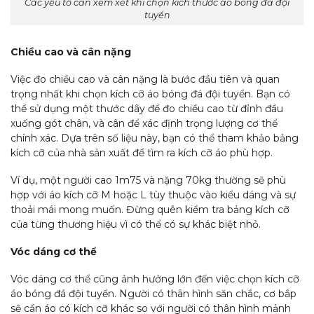
Các yếu tố cần xem xét khi chọn kích thước áo bóng đá đội
tuyển
Chiều cao và cân nặng
Việc đo chiều cao và cân nặng là bước đầu tiên và quan
trọng nhất khi chọn kích cỡ áo bóng đá đội tuyển. Bạn có
thể sử dụng một thước dây để đo chiều cao từ đỉnh đầu
xuống gót chân, và cân để xác định trọng lượng cơ thể
chính xác. Dựa trên số liệu này, bạn có thể tham khảo bảng
kích cỡ của nhà sản xuất để tìm ra kích cỡ áo phù hợp.
Ví dụ, một người cao 1m75 và nặng 70kg thường sẽ phù
hợp với áo kích cỡ M hoặc L tùy thuộc vào kiểu dáng và sự
thoải mái mong muốn. Đừng quên kiểm tra bảng kích cỡ
của từng thương hiệu vì có thể có sự khác biệt nhỏ.
Vóc dáng cơ thể
Vóc dáng cơ thể cũng ảnh hưởng lớn đến việc chọn kích cỡ
áo bóng đá đội tuyển. Người có thân hình săn chắc, cơ bắp
sẽ cần áo có kích cỡ khác so với người có thân hình mảnh