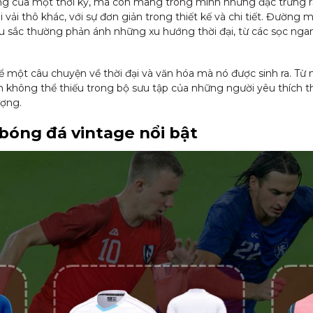
g của một thời kỳ, mà còn mang trong mình những đặc trưng rất 
ại vải thô khác, với sự đơn giản trong thiết kế và chi tiết. Đường
Màu sắc thường phản ánh những xu hướng thời đại, từ các sọc ng
 một câu chuyện về thời đại và văn hóa mà nó được sinh ra. Từ n
không thể thiếu trong bộ sưu tập của những người yêu thích thể
ượng.
 bóng đá vintage nổi bật