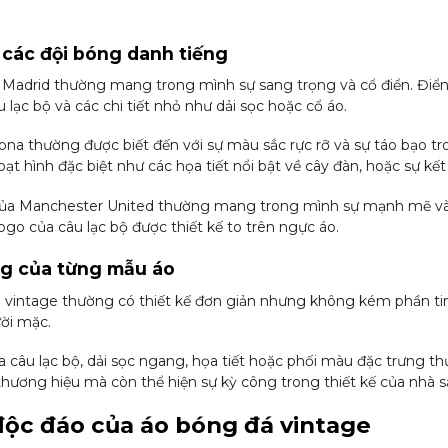
 các đội bóng danh tiếng
 Madrid thường mang trong mình sự sang trọng và cổ điển. Điển 
 lạc bộ và các chi tiết nhỏ như dải sọc hoặc cổ áo.
na thường được biết đến với sự màu sắc rực rỡ và sự táo bạo tro
ạt hình đặc biệt như các họa tiết nổi bật về cây đàn, hoặc sự kế
của Manchester United thường mang trong mình sự mạnh mẽ và 
ogo của câu lạc bộ được thiết kế to trên ngực áo.
ưng của từng mẫu áo
intage thường có thiết kế đơn giản nhưng không kém phần tinh
ời mặc.
của câu lạc bộ, dải sọc ngang, họa tiết hoặc phối màu đặc trưng t
thương hiệu mà còn thể hiện sự kỳ công trong thiết kế của nhà s
 độc đáo của áo bóng đá vintage