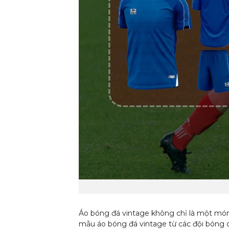
Áo bóng đá vintage không chỉ là một món 
mẫu áo bóng đá vintage từ các đội bóng 