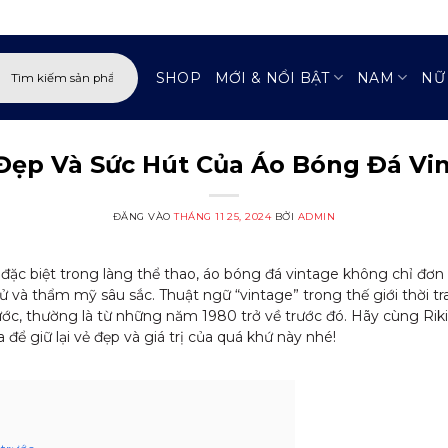
:
SHOP
MỚI & NỔI BẬT
NAM
NỮ
Đẹp Và Sức Hút Của Áo Bóng Đá Vi
ĐĂNG VÀO
THÁNG 11 25, 2024
BỞI
ADMIN
ặc biệt trong làng thể thao, áo bóng đá vintage không chỉ đơn
 sử và thẩm mỹ sâu sắc. Thuật ngữ “vintage” trong thế giới thời 
ớc, thường là từ những năm 1980 trở về trước đó. Hãy cùng Riki
 để giữ lại vẻ đẹp và giá trị của quá khứ này nhé!