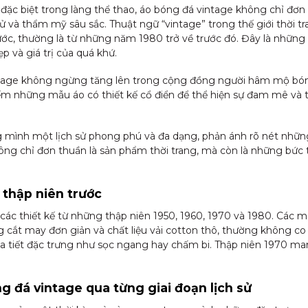
ặc biệt trong làng thể thao, áo bóng đá vintage không chỉ đơn
 sử và thẩm mỹ sâu sắc. Thuật ngữ “vintage” trong thế giới thời 
ớc, thường là từ những năm 1980 trở về trước đó. Đây là những 
ẹp và giá trị của quá khứ.
tage không ngừng tăng lên trong cộng đồng người hâm mộ bóng
iếm những mẫu áo có thiết kế cổ điển để thể hiện sự đam mê và 
ình một lịch sử phong phú và đa dạng, phản ánh rõ nét những bi
ông chỉ đơn thuần là sản phẩm thời trang, mà còn là những bức 
 thập niên trước
ác thiết kế từ những thập niên 1950, 1960, 1970 và 1980. Các 
ắt may đơn giản và chất liệu vải cotton thô, thường không co g
ọa tiết đặc trưng như sọc ngang hay chấm bi. Thập niên 1970 ma
 đá vintage qua từng giai đoạn lịch sử