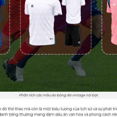
Phân tích các mẫu áo bóng đá vintage nổi bật
đồ thể thao mà còn là một biểu tượng của lịch sử và sự phát tr
danh tiếng thường mang đậm dấu ấn văn hóa và phong cách riêng