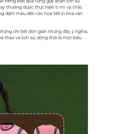
riêng biệt qua từng giai đoạn lịch sử.
 may thường được thực hiện tỉ mỉ và chắc
ang đậm màu đến các họa tiết in hoa văn
hững chi tiết đơn giản nhưng đầy ý nghĩa,
 thao và lịch sử, đồng thời là một biểu