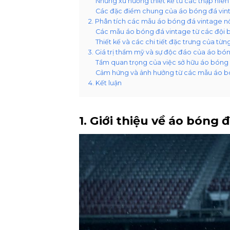
Những xu hướng thiết kế từ các thập niên
Các đặc điểm chung của áo bóng đá vinta
2. Phân tích các mẫu áo bóng đá vintage nổ
Các mẫu áo bóng đá vintage từ các đội 
Thiết kế và các chi tiết đặc trưng của từ
3. Giá trị thẩm mỹ và sự độc đáo của áo bó
Tầm quan trọng của việc sở hữu áo bóng 
Cảm hứng và ảnh hưởng từ các mẫu áo b
4. Kết luận
1. Giới thiệu về áo bóng 