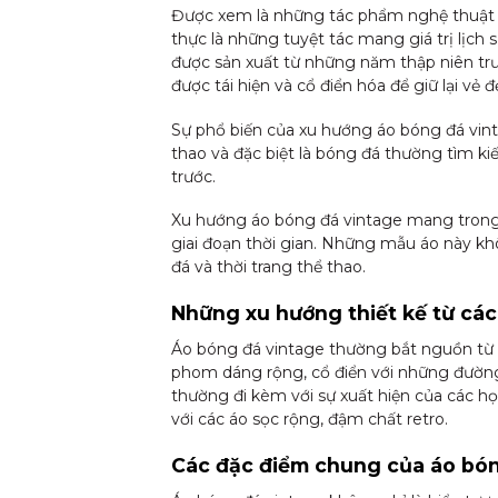
Được xem là những tác phẩm nghệ thuật đ
thực là những tuyệt tác mang giá trị lịch
được sản xuất từ những năm thập niên trư
được tái hiện và cổ điển hóa để giữ lại vẻ đ
Sự phổ biến của xu hướng áo bóng đá vin
thao và đặc biệt là bóng đá thường tìm k
trước.
Xu hướng áo bóng đá vintage mang trong m
giai đoạn thời gian. Những mẫu áo này kh
đá và thời trang thể thao.
Những xu hướng thiết kế từ các
Áo bóng đá vintage thường bắt nguồn từ c
phom dáng rộng, cổ điển với những đường c
thường đi kèm với sự xuất hiện của các h
với các áo sọc rộng, đậm chất retro.
Các đặc điểm chung của áo bóng