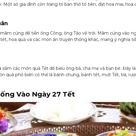
 Một số gia đình còn trang trí bàn thờ tổ tiên, đặt hoa mai, hoa
uân
 bị mâm cúng để tiễn ông Công, ông Táo về trời. Mâm cúng vào
tét, hoa quả và các món ăn truyền thống khác, mang ý nghĩa ti
sắm các món quà Tết để biếu ông bà, cha mẹ và bạn bè. Đây là t
n quà phổ biến có thể là bánh chưng, bánh tét, mứt Tết, trà, r
hống Vào Ngày 27 Tết