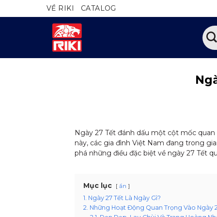
Bỏ
VỀ RIKI
CATALOG
qua
nội
Tìm
dung
kiếm
Ngà
Ngày 27 Tết đánh dấu một cột mốc quan t
này, các gia đình Việt Nam đang trong gi
phá những điều đặc biệt về ngày 27 Tết qua
Mục lục
ẩn
1. Ngày 27 Tết Là Ngày Gì?
2. Những Hoạt Động Quan Trọng Vào Ngày 2