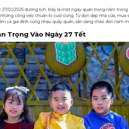
y 27/01/2025 dương lịch. Đây là một ngày quan trọng nằm trong
ất những công việc chuẩn bị cuối cùng. Từ dọn dẹp nhà cửa, mu
điểm cả gia đình cùng nhau quây quần, sẵn sàng chào đón năm mới
n Trọng Vào Ngày 27 Tết