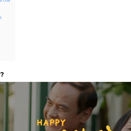
hà Cửa
t
ì?