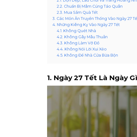
2.1. Dọn Dẹp, Lau Chùi Và Trang Hoàng N
2.2. Chuẩn Bị Mâm Cúng Táo Quân
2.3. Mua Sắm Quà Tết
3. Các Món Ăn Truyền Thống Vào Ngày 27 Tế
4. Những Kiêng Kỵ Vào Ngày 27 Tết
4.1. Không Quét Nhà
4.2. Không Gây Mâu Thuẫn
4.3. Không Làm Vỡ Đồ
4.4. Không Nói Lời Xui Xẻo
4.5. Không Để Nhà Cửa Bừa Bộn
1. Ngày 27 Tết Là Ngày G