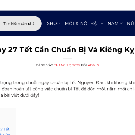
:
SHOP
MỚI & NỔI BẬT
NAM
NỮ
y 27 Tết Cần Chuẩn Bị Và Kiêng Kỵ
ĐĂNG VÀO
THÁNG 1 7, 2025
BỞI
ADMIN
rọng trong chuỗi ngày chuẩn bị Tết Nguyên Đán, khi không khí 
ai đoạn hoàn tất công việc chuẩn bị Tết để đón một năm mới an 
 bài viết dưới đây!
7 Tết