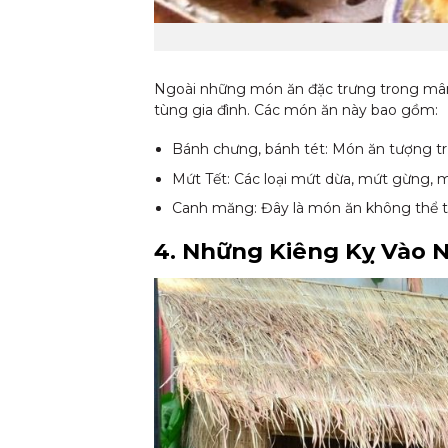
Ngoài những món ăn đặc trưng trong mâm 
tùng gia đình. Các món ăn này bao gồm:
Bánh chưng, bánh tét: Món ăn tượng tr
Mứt Tết: Các loại mứt dừa, mứt gừng, 
Canh măng: Đây là món ăn không thể t
4. Những Kiêng Kỵ Vào N