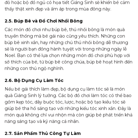
đỏ hoặc bộ đồ ngủ có họa tiết Giáng Sinh sẽ khiến bé cảm
thấy thật xinh đẹp và ấm áp trong mùa đông này.
2.5. Búp Bê và Đồ Chơi Nhồi Bông
Các món đồ chơi như búp bê, thú nhồi bông là món quà
truyền thống mà bé gái nào cũng yêu thích. Những con
búp bê xinh xắn, hay những chú thú nhồi bông dễ thương
sẽ là người bạn đồng hành tuyệt vời trong những ngày lễ
Noel. Bạn có thể lựa chọn những món đồ chơi phù hợp với
sở thích của bé, từ búp bê công chúa, búp bê hoạt hình đến
những con thú ngộ nghĩnh.
2.6. Bộ Dụng Cụ Làm Tóc
Nếu bé gái thích làm đẹp, bộ dụng cụ làm tóc sẽ là món
quà Giáng Sinh lý tưởng. Các bộ đồ chơi làm tóc có thể bao
gồm kẹp tóc, dây buộc tóc, lược, hoặc bộ tạo kiểu tóc sẽ
giúp bé tha hồ sáng tạo với những kiểu tóc xinh xắn. Đây là
món quà không chỉ vui nhộn mà còn giúp bé phát triển khả
năng sáng tạo và kỹ năng cá nhân.
2.7. Sản Phẩm Thủ Công Tự Làm