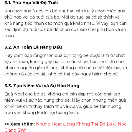
3.1. Phù Hợp Với Độ Tuổi
Khi chọn quà Noel cho bé gái, bạn cần lưu ý chọn món quà
phù hợp với độ tuổi của bé. Mỗi độ tuổi sẽ có sở thích và
khả năng tiếp nhận các món quà khác nhau. Vì vậy, bạn cần
xác định độ tuổi của bé để chọn quà sao cho phù hợp và an
toàn.
3.2. An Toàn Là Hàng Đầu
Hãy đảm bảo rằng món quà bạn tặng bé được làm từ chất
liệu an toàn, không gây hại cho sức khỏe. Các món đồ chơi
phải có nguồn gốc rõ ràng, không chứa hóa chất độc hại, và
không có các chi tiết nhỏ có thể gây nguy hiểm cho bé.
3.3. Tạo Niềm Vui và Sự Hào Hứng
Quà Noel cho bé gái không chỉ cần đẹp mà còn phải tạo
niềm vui và sự hào hứng cho bé. Hãy chọn những món quà
khiến bé cảm thấy thích thú và vui vẻ, giúp bé tận hưởng
trọn vẹn không khí lễ hội Giáng Sinh.
>> Xem thêm:
Những Hoạt Động Không Thể Bỏ Lỡ Ở Noel
Giáng Sinh