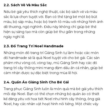
2.2. Sách Vẽ Và Màu Sắc
Nếu bé gái yêu thích nghệ thuật, các bộ sách vẽ và màu
sắc là lựa chọn tuyệt vời. Bạn có thể tặng bé một bộ bút
màu, bộ sáp màu, hoặc bộ tranh tô màu với những hình ảnh
dễ thương, ngộ nghĩnh. Điều này không chỉ giúp bé thể
hiện sự sáng tạo mà còn giúp bé thư giãn trong những
ngày nghỉ lễ.
2.3. Đồ Trang Trí Noel Handmade
Những món đồ trang trí Giáng Sinh tự làm hoặc các món
đồ handmade sẽ là quà Noel tuyệt vời cho bé gái. Các sản
phẩm như vòng cổ, vòng tay, mũ Giáng Sinh hay các đồ
trang trí cây thông mini mang đậm dấu ấn cá nhân, giúp bé
cảm nhận được sự đặc biệt trong mùa lễ hội.
2.4. Quần Áo Giáng Sinh Cho Bé Gái
Trang phục Giáng Sinh luôn là món quà mà bé gái yêu thích
mỗi dịp Noel. Bạn có thể chọn những bộ quần áo có thiết
kế đáng yêu với họa tiết Noel như hình cây thông, ông già
Noel, hay các nhân vật hoạt hình nổi tiếng. Một chiếc váy