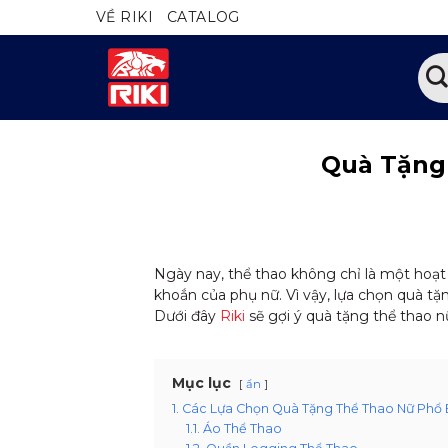
Bỏ
VỀ RIKI
CATALOG
qua
nội
Tìm
dung
kiếm
Quà Tặng
Ngày nay, thể thao không chỉ là một hoạ
khoắn của phụ nữ. Vì vậy, lựa chọn quà tặ
Dưới đây
Riki
sẽ gợi ý quà tặng thể thao n
Mục lục
ẩn
1. Các Lựa Chọn Quà Tặng Thể Thao Nữ Phổ 
1.1. Áo Thể Thao