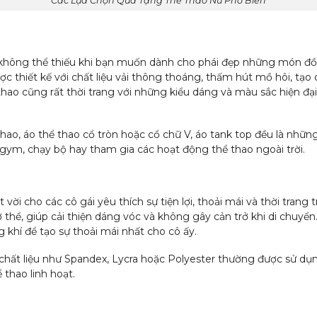
Các Lựa Chọn Quà Tặng Thể Thao Nữ Phổ Biến
 không thể thiếu khi bạn muốn dành cho phái đẹp những món đồ
c thiết kế với chất liệu vải thông thoáng, thấm hút mồ hôi, tạ
thao cũng rất thời trang với những kiểu dáng và màu sắc hiện đạ
thao, áo thể thao cổ tròn hoặc cổ chữ V, áo tank top đều là nhữn
 gym, chạy bộ hay tham gia các hoạt động thể thao ngoài trời.
 vời cho các cô gái yêu thích sự tiện lợi, thoải mái và thời trang
thể, giúp cải thiện dáng vóc và không gây cản trở khi di chuyể
ng khí để tạo sự thoải mái nhất cho cô ấy.
 chất liệu như Spandex, Lycra hoặc Polyester thường được sử dụ
 thao linh hoạt.