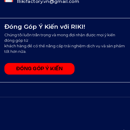
hiện vài bước đơn giản:
Rikifactory.vn@gmail.com
Giặt máy ở chế độ nhẹ hoặc giặt tay.
Không dùng chất tẩy mạnh.
Đóng Góp Ý Kiến với RIKI!
Phơi nơi thoáng mát, tránh ánh nắng trực tiếp.
Chúng tôi luôn trân trọng và mong đợi nhận được mọi ý kiến
Không ủi nhiệt độ cao.
đóng góp từ
Tránh giặt chung với đồ màu đậm.
khách hàng để có thể nâng cấp trải nghiệm dịch vụ và sản phẩm
tốt hơn nữa.
Chăm sóc đúng cách sẽ giúp
PAPOLA
luôn giữ được form
dáng chuẩn và màu sắc tươi mới sau nhiều lần sử dụng.
ĐÓNG GÓP Ý KIẾN
8. Chính sách ưu đãi – Đặc quyền dành riêng cho
khách hàng
Khi mua
Đồ Bóng Đá PAPOLA
, bạn sẽ nhận ngay nhiều ưu
đãi hấp dẫn:
Tư vấn chọn size theo chiều cao, cân nặng miễn
phí.
Hỗ trợ in logo đội bóng, tên số theo yêu cầu.