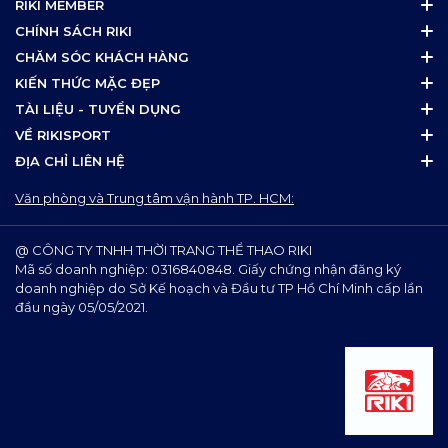
RIKI MEMBER
Đổi size trong 7 ngày nếu không vừa.
CHÍNH SÁCH RIKI
Freeship đơn hàng từ 500.000đ.
CHĂM SÓC KHÁCH HÀNG
Giảm giá khi đặt may số lượng lớn cho đội nhóm.
KIẾN THỨC MẶC ĐẸP
TÀI LIỆU - TUYỂN DỤNG
9. Đặt mua ngay – Sẵn sàng bùng nổ trên sân cỏ
VỀ RIKISPORT
Sở hữu thiết kế trẻ trung, chất liệu cao cấp cùng bảng màu
ĐỊA CHỈ LIÊN HỆ
ấn tượng,
Đồ Bóng Đá PAPOLA
không chỉ là trang phục
Văn phòng và Trung tâm vận hành TP. HCM:
thi đấu, mà còn giúp bạn và đồng đội thể hiện cá tính,
phong cách chuyên nghiệp mỗi khi ra sân.
@ CÔNG TY TNHH THỜI TRANG THỂ THAO RIKI
Chất liệu mát lạnh – Form dáng chuẩn đẹp.
Mã số doanh nghiệp: 0316840848. Giấy chứng nhận đăng ký
Đa dạng màu sắc – Tôn cá tính riêng biệt.
doanh nghiệp do Sở Kế hoạch và Đầu tư TP Hồ Chí Minh cấp lần
Thích hợp thi đấu, tập luyện, dạo phố.
đầu ngày 05/05/2021.