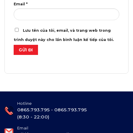
tốt nhất cho người mặc, đảm bảo sự tự tin tối đa khi ra sân.
Email
*
6. Ứng dụng linh hoạt – Từ sân tập đến sân đấu
Đồ Bóng Đá PAPOLA
là lựa chọn hoàn hảo cho mọi hoạt
Lưu tên của tôi, email, và trang web trong
động thể thao:
trình duyệt này cho lần bình luận kế tiếp của tôi.
Thi đấu giao hữu, giải đấu phong trào.
Tập luyện hằng ngày tại sân bóng.
Làm đồng phục đội bóng công ty, nhóm bạn, trường
học.
Chụp hình kỷ niệm cùng đồng đội.
Với thiết kế hiện đại và chất liệu bền bỉ, PAPOLA có thể
đồng hành cùng các cầu thủ trong mọi trận đấu, mọi sân
chơi, từ bóng đá phủi đến bóng đá bán chuyên.
Hotline
0865.793.795 - 0865.793.795
(8:30 - 22:00)
7. Hướng dẫn bảo quản – Giữ đồ luôn như mới
Để giữ cho bộ
PAPOLA
bền đẹp lâu dài, bạn chỉ cần thực
Email