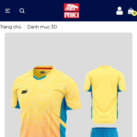
Bỏ
qua
nội
dung
Trang chủ
/
Danh mục 3D