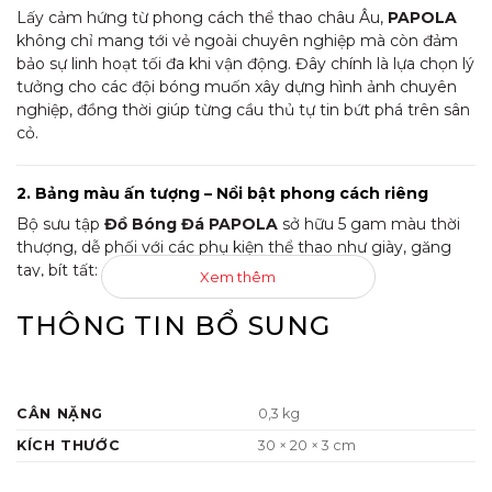
Lấy cảm hứng từ phong cách thể thao châu Âu,
PAPOLA
không chỉ mang tới vẻ ngoài chuyên nghiệp mà còn đảm
bảo sự linh hoạt tối đa khi vận động. Đây chính là lựa chọn lý
tưởng cho các đội bóng muốn xây dựng hình ảnh chuyên
nghiệp, đồng thời giúp từng cầu thủ tự tin bứt phá trên sân
cỏ.
2. Bảng màu ấn tượng – Nổi bật phong cách riêng
Bộ sưu tập
Đồ Bóng Đá PAPOLA
sở hữu 5 gam màu thời
thượng, dễ phối với các phụ kiện thể thao như giày, găng
tay, bít tất:
Xem thêm
Trắng tinh khôi:
Đơn giản, thanh lịch nhưng không
THÔNG TIN BỔ SUNG
kém phần nổi bật.
Vàng năng động:
Gam màu tràn đầy năng lượng, đại
diện cho sự nhiệt huyết và khát khao chiến thắng.
CÂN NẶNG
0,3 kg
Xanh Đen mạnh mẽ:
Sắc màu huyền bí, tượng trưng
cho sự bản lĩnh và lối chơi kiên cường.
KÍCH THƯỚC
30 × 20 × 3 cm
Hồng cá tính:
Một lựa chọn phá cách cho những đội