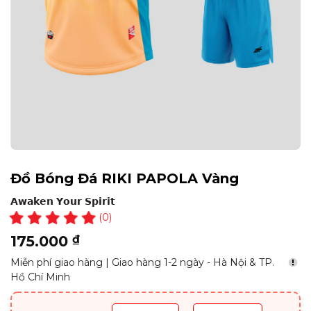
Đồ Bóng Đá RIKI PAPOLA Vàng
𝗔𝘄𝗮𝗸𝗲𝗻 𝗬𝗼𝘂𝗿 𝗦𝗽𝗶𝗿𝗶𝘁
(0)
175.000
₫
Miễn phí giao hàng | Giao hàng 1-2 ngày - Hà Nội & TP.
Hồ Chí Minh