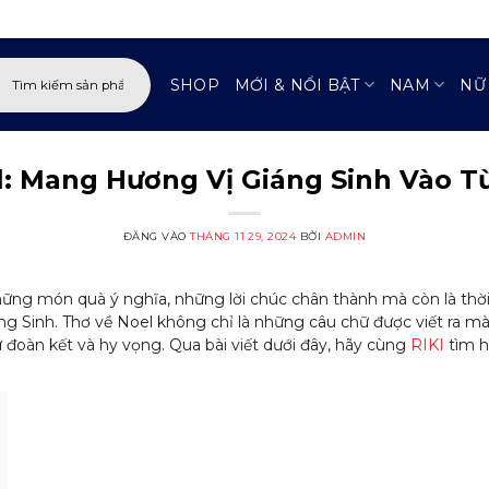
:
SHOP
MỚI & NỔI BẬT
NAM
NỮ
l: Mang Hương Vị Giáng Sinh Vào T
ĐĂNG VÀO
THÁNG 11 29, 2024
BỞI
ADMIN
hững món quà ý nghĩa, những lời chúc chân thành mà còn là thờ
Sinh. Thơ về Noel không chỉ là những câu chữ được viết ra mà cò
ự đoàn kết và hy vọng. Qua bài viết dưới đây, hãy cùng
RIKI
tìm h