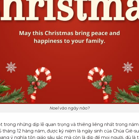
Noel vào ngày nào?
ột trong những dịp lễ quan trọng và thiêng liêng nhất trong nă
25 tháng 12 hàng năm, được kỷ niệm là ngày sinh của Chúa Giê-su
ang ý nghĩa tôn giáo sâu sắc mà còn là dịp để mọi người, dù là t