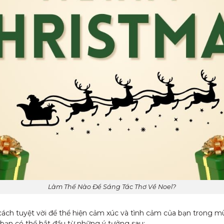
Làm Thế Nào Để Sáng Tác Thơ Về Noel?
cách tuyệt vời để thể hiện cảm xúc và tình cảm của bạn trong mùa
bạn có thể bắt đầu từ những ý tưởng sau: