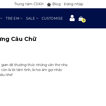
Trung tâm CSKH
Blog
Đăng nhập
TRẺ EM
SALE
CUSTOMISE
ừng Câu Chữ
i gian để thưởng thức những vần thơ nhẹ
n là lời tâm tình, là hơi ấm gợi nhắc
iểu nhé!