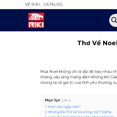
Bỏ
VỀ RIKI
CATALOG
qua
nội
Tìm
dung
kiếm
Thơ Về Noe
Mùa Noel không chỉ là dịp để trao nhau n
nhàng, sâu lắng mang đậm không khí Giáng 
chúng ta về giá trị của tình yêu thương, s
Mục lục
ẩn
1. Noel vào ngày nào?
2. Những Bài Thơ Về Noel Hay Và Ý Nghĩa