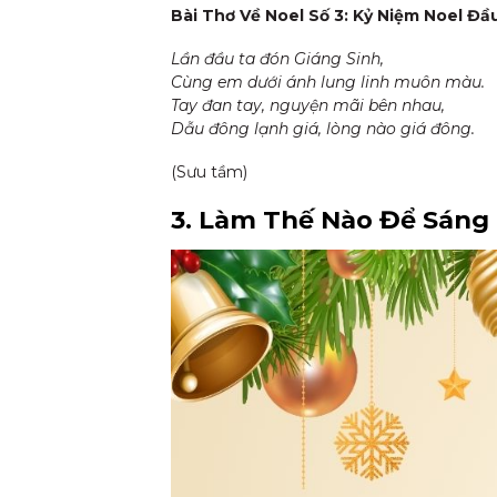
Bài Thơ Về Noel Số 3: Kỷ Niệm Noel Đầ
Lần đầu ta đón Giáng Sinh,
Cùng em dưới ánh lung linh muôn màu.
Tay đan tay, nguyện mãi bên nhau,
Dẫu đông lạnh giá, lòng nào giá đông.
(Sưu tầm)
3. Làm Thế Nào Để Sáng