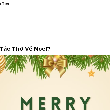
u Tiên
 Tác Thơ Về Noel?