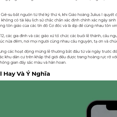
iê-su bắt nguồn từ thế kỷ thứ 4, khi Giáo hoàng Julius I quyết
 không có tài liệu lịch sử chắc chắn xác định chính xác ngày sin
g tôn giáo của các tín đồ Cơ đốc và là dịp để cùng nhau tôn vinh
2, các gia đình và các giáo xứ tổ chức các buổi lễ thánh, cầu ng
lúc nửa đêm, nơi mọi người cùng nhau cầu nguyện, tạ ơn và chúc
ng các hoạt động mừng lễ thường bắt đầu từ vài ngày trước đó, vớ
các khu dân cư trên khắp thế giới đều được trang hoàng rực rỡ v
không gian đầy sắc màu và hân hoan.
l Hay Và Ý Nghĩa