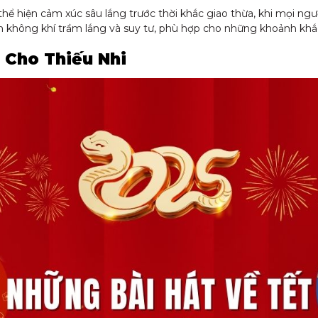
hể hiện cảm xúc sâu lắng trước thời khắc giao thừa, khi mọi ng
không khí trầm lắng và suy tư, phù hợp cho những khoảnh khắc 
 Cho Thiếu Nhi