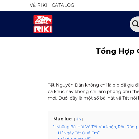
Bỏ
VỀ RIKI
CATALOG
qua
nội
Tìm
dung
kiếm
Tổng Hợp 
Tết Nguyên Đán không chỉ là dịp để gia 
ca khúc này không chỉ làm phong phú thê
mới. Dưới đây là một số bài hát về Tết nổ
Mục lục
ẩn
1. Những Bài Hát Về Tết Vui Nhộn, Rộn Ràng
1.1 “Ngày Tết Quê Em”