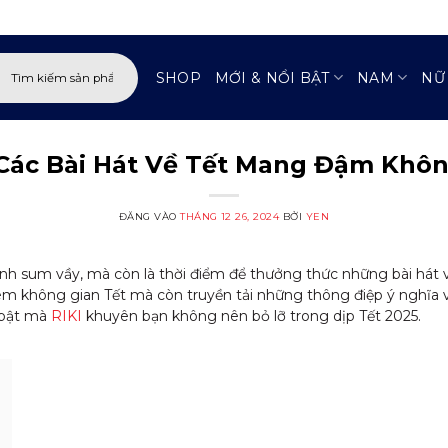
:
SHOP
MỚI & NỔI BẬT
NAM
NỮ
Các Bài Hát Về Tết Mang Đậm Khôn
ĐĂNG VÀO
THÁNG 12 26, 2024
BỞI
YEN
đình sum vầy, mà còn là thời điểm để thưởng thức những bài há
m không gian Tết mà còn truyền tải những thông điệp ý nghĩa v
i bật mà
RIKI
khuyên bạn không nên bỏ lỡ trong dịp Tết 2025.