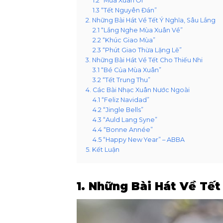
1.2 “Mùa Xuân Ơi”
1.3 “Tết Nguyên Đán”
2. Những Bài Hát Về Tết Ý Nghĩa, Sâu Lắng
2.1 “Lắng Nghe Mùa Xuân Về”
2.2 “Khúc Giao Mùa”
2.3 “Phút Giao Thừa Lặng Lẽ”
3. Những Bài Hát Về Tết Cho Thiếu Nhi
3.1 “Bé Của Mùa Xuân”
3.2 “Tết Trung Thu”
4. Các Bài Nhạc Xuân Nước Ngoài
4.1 “Feliz Navidad”
4.2 “Jingle Bells”
4.3 “Auld Lang Syne”
4.4 “Bonne Année”
4.5 “Happy New Year” – ABBA
5. Kết Luận
1. Những Bài Hát Về Tết