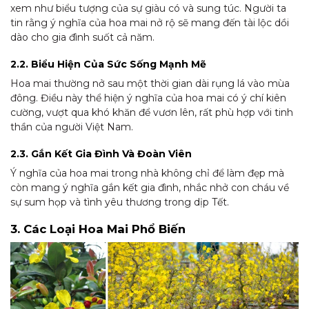
xem như biểu tượng của sự giàu có và sung túc. Người ta
tin rằng ý nghĩa của hoa mai nở rộ sẽ mang đến tài lộc dồi
dào cho gia đình suốt cả năm.
2.2. Biểu Hiện Của Sức Sống Mạnh Mẽ
Hoa mai thường nở sau một thời gian dài rụng lá vào mùa
đông. Điều này thể hiện ý nghĩa của hoa mai có ý chí kiên
cường, vượt qua khó khăn để vươn lên, rất phù hợp với tinh
thần của người Việt Nam.
2.3. Gắn Kết Gia Đình Và Đoàn Viên
Ý nghĩa của hoa mai trong nhà không chỉ để làm đẹp mà
còn mang ý nghĩa gắn kết gia đình, nhắc nhở con cháu về
sự sum họp và tình yêu thương trong dịp Tết.
3. Các Loại Hoa Mai Phổ Biến