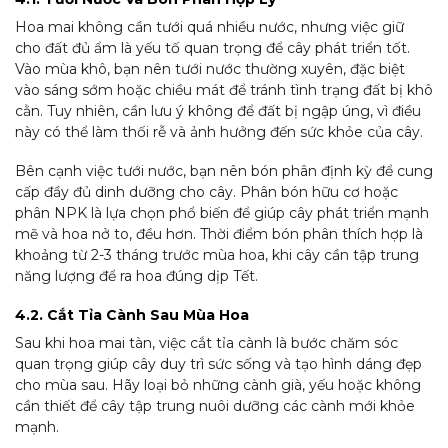
Hoa mai không cần tưới quá nhiều nước, nhưng việc giữ
cho đất đủ ẩm là yếu tố quan trọng để cây phát triển tốt.
Vào mùa khô, bạn nên tưới nước thường xuyên, đặc biệt
vào sáng sớm hoặc chiều mát để tránh tình trạng đất bị khô
cằn. Tuy nhiên, cần lưu ý không để đất bị ngập úng, vì điều
này có thể làm thối rễ và ảnh hưởng đến sức khỏe của cây.
Bên cạnh việc tưới nước, bạn nên bón phân định kỳ để cung
cấp đầy đủ dinh dưỡng cho cây. Phân bón hữu cơ hoặc
phân NPK là lựa chọn phổ biến để giúp cây phát triển mạnh
mẽ và hoa nở to, đều hơn. Thời điểm bón phân thích hợp là
khoảng từ 2-3 tháng trước mùa hoa, khi cây cần tập trung
năng lượng để ra hoa đúng dịp Tết.
4.2. Cắt Tỉa Cành Sau Mùa Hoa
Sau khi hoa mai tàn, việc cắt tỉa cành là bước chăm sóc
quan trọng giúp cây duy trì sức sống và tạo hình dáng đẹp
cho mùa sau. Hãy loại bỏ những cành già, yếu hoặc không
cần thiết để cây tập trung nuôi dưỡng các cành mới khỏe
mạnh.