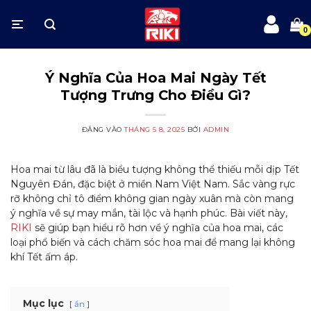
Bỏ
qua
nội
dung
Ý Nghĩa Của Hoa Mai Ngày Tết
Tượng Trưng Cho Điều Gì?
ĐĂNG VÀO
THÁNG 5 8, 2025
BỞI
ADMIN
Hoa mai từ lâu đã là biểu tượng không thể thiếu mỗi dịp Tết
Nguyên Đán, đặc biệt ở miền Nam Việt Nam. Sắc vàng rực
rỡ không chỉ tô điểm không gian ngày xuân mà còn mang
ý nghĩa về sự may mắn, tài lộc và hạnh phúc. Bài viết này,
RIKI
sẽ giúp bạn hiểu rõ hơn về ý nghĩa của hoa mai, các
loại phổ biến và cách chăm sóc hoa mai để mang lại không
khí Tết ấm áp.
Mục lục
ẩn