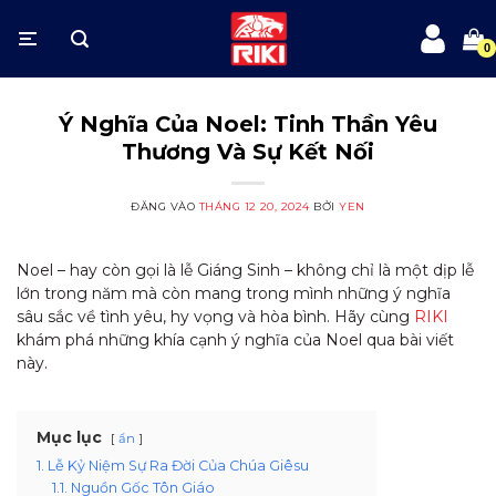
Bỏ
qua
nội
dung
Ý Nghĩa Của Noel: Tinh Thần Yêu
Thương Và Sự Kết Nối
ĐĂNG VÀO
THÁNG 12 20, 2024
BỞI
YEN
Noel – hay còn gọi là lễ Giáng Sinh – không chỉ là một dịp lễ
lớn trong năm mà còn mang trong mình những ý nghĩa
sâu sắc về tình yêu, hy vọng và hòa bình. Hãy cùng
RIKI
khám phá những khía cạnh ý nghĩa của Noel qua bài viết
này.
Mục lục
ẩn
1. Lễ Kỷ Niệm Sự Ra Đời Của Chúa Giêsu
1.1. Nguồn Gốc Tôn Giáo