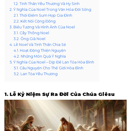
1.2. Tinh Thần Yêu Thương Và Hy Sinh
2. Ý Nghĩa Của Noel Trong Văn Hóa Đời Sống
2.1. Thời Điểm Sum Họp Gia Đình
2.2. Kết Nối Cộng Đồng
3. Biểu Tượng Và Hình Ảnh Của Noel
3.1. Cây Thông Noel
3.2. Ông Già Noel
4. Lễ Noel Và Tinh Thần Chia Sẻ
4.1. Hoạt Động Thiện Nguyện
4.2. Những Món Quà Ý Nghĩa
5. Ý Nghĩa Của Noel – Dịp Để Lan Tỏa Hòa Bình
5.1. Cầu Nguyện Cho Thế Giới Hòa Bình
5.2. Lan Tỏa Yêu Thương
1. Lễ Kỷ Niệm Sự Ra Đời Của Chúa Giêsu