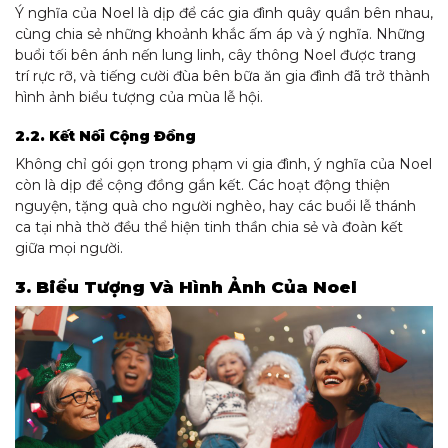
Ý nghĩa của Noel là dịp để các gia đình quây quần bên nhau,
cùng chia sẻ những khoảnh khắc ấm áp và ý nghĩa. Những
buổi tối bên ánh nến lung linh, cây thông Noel được trang
trí rực rỡ, và tiếng cười đùa bên bữa ăn gia đình đã trở thành
hình ảnh biểu tượng của mùa lễ hội.
2.2. Kết Nối Cộng Đồng
Không chỉ gói gọn trong phạm vi gia đình, ý nghĩa của Noel
còn là dịp để cộng đồng gắn kết. Các hoạt động thiện
nguyện, tặng quà cho người nghèo, hay các buổi lễ thánh
ca tại nhà thờ đều thể hiện tinh thần chia sẻ và đoàn kết
giữa mọi người.
3. Biểu Tượng Và Hình Ảnh Của Noel