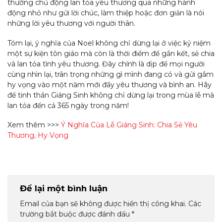
thường chủ động lan tỏa yêu thương qua những hành
động nhỏ như gửi lời chúc, làm thiệp hoặc đơn giản là nói
những lời yêu thương với người thân.
Tóm lại, ý nghĩa của Noel không chỉ dừng lại ở việc kỷ niệm
một sự kiện tôn giáo mà còn là thời điểm để gắn kết, sẻ chia
và lan tỏa tình yêu thương. Đây chính là dịp để mọi người
cùng nhìn lại, trân trọng những gì mình đang có và gửi gắm
hy vọng vào một năm mới đầy yêu thương và bình an. Hãy
để tinh thần Giáng Sinh không chỉ dừng lại trong mùa lễ mà
lan tỏa đến cả 365 ngày trong năm!
Xem thêm >>>
Ý Nghĩa Của Lễ Giáng Sinh: Chia Sẻ Yêu
Thương, Hy Vọng
Để lại một bình luận
Email của bạn sẽ không được hiển thị công khai.
Các
trường bắt buộc được đánh dấu
*