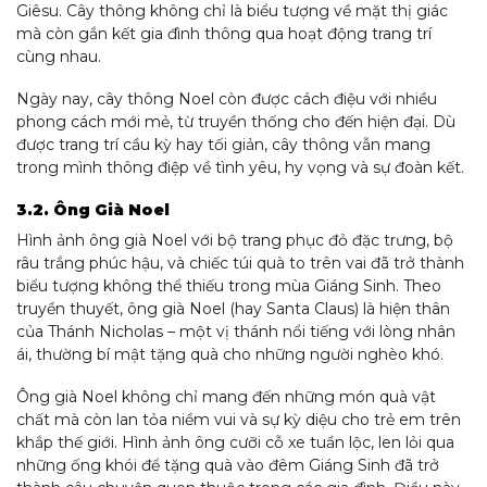
Giêsu. Cây thông không chỉ là biểu tượng về mặt thị giác
mà còn gắn kết gia đình thông qua hoạt động trang trí
cùng nhau.
Ngày nay, cây thông Noel còn được cách điệu với nhiều
phong cách mới mẻ, từ truyền thống cho đến hiện đại. Dù
được trang trí cầu kỳ hay tối giản, cây thông vẫn mang
trong mình thông điệp về tình yêu, hy vọng và sự đoàn kết.
3.2. Ông Già Noel
Hình ảnh ông già Noel với bộ trang phục đỏ đặc trưng, bộ
râu trắng phúc hậu, và chiếc túi quà to trên vai đã trở thành
biểu tượng không thể thiếu trong mùa Giáng Sinh. Theo
truyền thuyết, ông già Noel (hay Santa Claus) là hiện thân
của Thánh Nicholas – một vị thánh nổi tiếng với lòng nhân
ái, thường bí mật tặng quà cho những người nghèo khó.
Ông già Noel không chỉ mang đến những món quà vật
chất mà còn lan tỏa niềm vui và sự kỳ diệu cho trẻ em trên
khắp thế giới. Hình ảnh ông cưỡi cỗ xe tuần lộc, len lỏi qua
những ống khói để tặng quà vào đêm Giáng Sinh đã trở