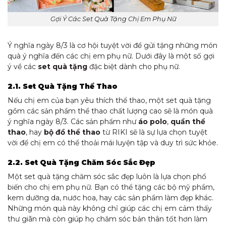
Gợi Ý Các Set Quà Tặng Chị Em Phụ Nữ
Ý nghĩa ngày 8/3 là cơ hội tuyệt vời để gửi tặng những món
quà ý nghĩa đến các chị em phụ nữ. Dưới đây là một số gợi
ý về các
set quà tặng
đặc biệt dành cho phụ nữ.
2.1. Set Quà Tặng Thể Thao
Nếu chị em của bạn yêu thích thể thao, một set quà tặng
gồm các sản phẩm thể thao chất lượng cao sẽ là món quà
ý nghĩa ngày 8/3. Các sản phẩm như
áo polo
,
quần thể
thao
, hay
bộ đồ thể thao
từ RIKI sẽ là sự lựa chọn tuyệt
vời để chị em có thể thoải mái luyện tập và duy trì sức khỏe.
2.2. Set Quà Tặng Chăm Sóc Sắc Đẹp
Một set quà tặng chăm sóc sắc đẹp luôn là lựa chọn phổ
biến cho chị em phụ nữ. Bạn có thể tặng các bộ mỹ phẩm,
kem dưỡng da, nước hoa, hay các sản phẩm làm đẹp khác.
Những món quà này không chỉ giúp các chị em cảm thấy
thư giãn mà còn giúp họ chăm sóc bản thân tốt hơn làm