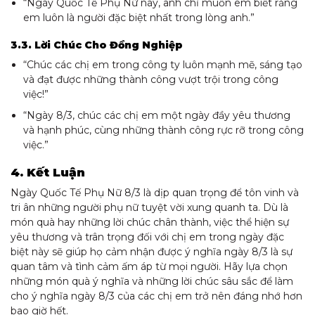
“Ngày Quốc Tế Phụ Nữ này, anh chỉ muốn em biết rằng
em luôn là người đặc biệt nhất trong lòng anh.”
3.3. Lời Chúc Cho Đồng Nghiệp
“Chúc các chị em trong công ty luôn mạnh mẽ, sáng tạo
và đạt được những thành công vượt trội trong công
việc!”
“Ngày 8/3, chúc các chị em một ngày đầy yêu thương
và hạnh phúc, cùng những thành công rực rỡ trong công
việc.”
4. Kết Luận
Ngày Quốc Tế Phụ Nữ 8/3 là dịp quan trọng để tôn vinh và
tri ân những người phụ nữ tuyệt vời xung quanh ta. Dù là
món quà hay những lời chúc chân thành, việc thể hiện sự
yêu thương và trân trọng đối với chị em trong ngày đặc
biệt này sẽ giúp họ cảm nhận được ý nghĩa ngày 8/3 là sự
quan tâm và tình cảm ấm áp từ mọi người. Hãy lựa chọn
những món quà ý nghĩa và những lời chúc sâu sắc để làm
cho ý nghĩa ngày 8/3 của các chị em trở nên đáng nhớ hơn
bao giờ hết.