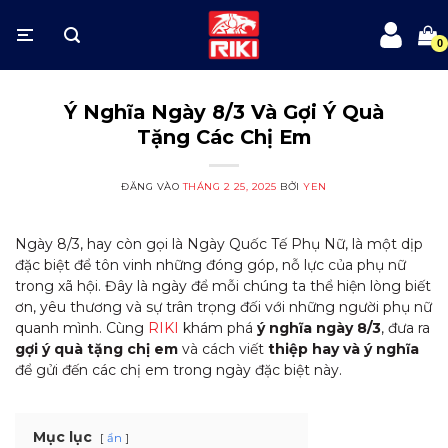
Bỏ
qua
nội
dung
Ý Nghĩa Ngày 8/3 Và Gợi Ý Quà
Tặng Các Chị Em
ĐĂNG VÀO
THÁNG 2 25, 2025
BỞI
YEN
Ngày 8/3, hay còn gọi là Ngày Quốc Tế Phụ Nữ, là một dịp
đặc biệt để tôn vinh những đóng góp, nỗ lực của phụ nữ
trong xã hội. Đây là ngày để mỗi chúng ta thể hiện lòng biết
ơn, yêu thương và sự trân trọng đối với những người phụ nữ
quanh mình. Cùng
RIKI
khám phá
ý nghĩa ngày 8/3
, đưa ra
gợi ý quà tặng chị em
và cách viết
thiệp hay và ý nghĩa
để gửi đến các chị em trong ngày đặc biệt này.
Mục lục
ẩn